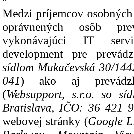
Medzi príjemcov osobných 
oprávnených osôb prev
vykonávajúci IT servi
development pre prevádz
sídlom Mukačevská 30/1442
041
) ako aj prevádzk
(
Websupport, s.r.o. so s
Bratislava, IČO: 36 421 
webovej stránky (
Google L