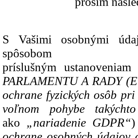
prosím nasle
S Vašimi osobnými úda
spôsobom z
príslušným ustanoveniam
PARLAMENTU A RADY (EÚ) 
ochrane fyzických osôb pri
voľnom pohybe takýchto
ako
„nariadenie GDPR“
)
ochrane osobných údajov a