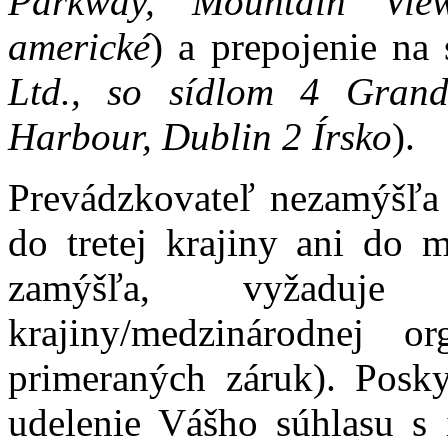
Parkway, Mountain Vie
americké
) a prepojenie na 
Ltd., so sídlom 4 Gran
Harbour, Dublin 2 Írsko
).
Prevádzkovateľ nezamýšľa
do tretej krajiny ani do m
zamýšľa, vyžaduje 
krajiny/medzinárodnej or
primeraných záruk). Posky
udelenie Vášho súhlasu s 