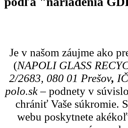
podľa "nariadenia GDP
Je v našom záujme ako pr
(
NAPOLI GLASS RECYCLI
2/2683, 080 01 Prešov
,
I
polo.sk
– podnety v súvislo
chrániť Vaše súkromie. 
webu poskytnete akékoľv