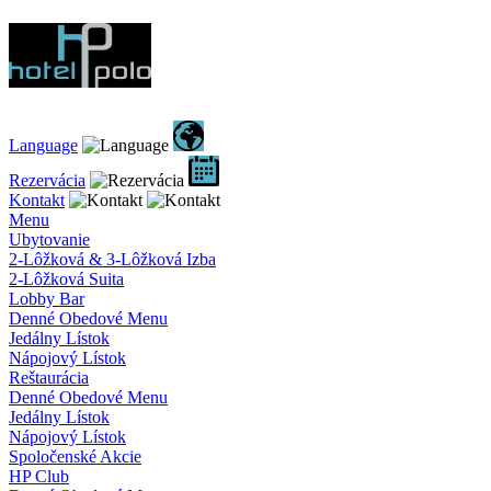
Language
Rezervácia
Kontakt
Menu
Ubytovanie
2-Lôžková & 3-Lôžková Izba
2-Lôžková Suita
Lobby Bar
Denné Obedové Menu
Jedálny Lístok
Nápojový Lístok
Reštaurácia
Denné Obedové Menu
Jedálny Lístok
Nápojový Lístok
Spoločenské Akcie
HP Club