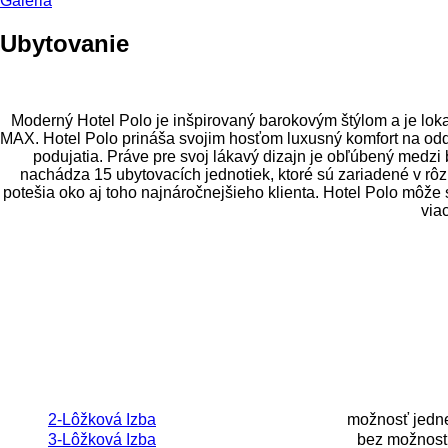
Galéria
Ubytovanie
Moderný Hotel Polo je inšpirovaný barokovým štýlom a je lok
MAX. Hotel Polo prináša svojim hosťom luxusný komfort na od
podujatia. Práve pre svoj lákavý dizajn je obľúbený medzi 
nachádza 15 ubytovacích jednotiek, ktoré sú zariadené v r
potešia oko aj toho najnáročnejšieho klienta. Hotel Polo môže 
via
2-Lôžková Izba
možnosť jednej
3-Lôžková Izba
bez možnosti