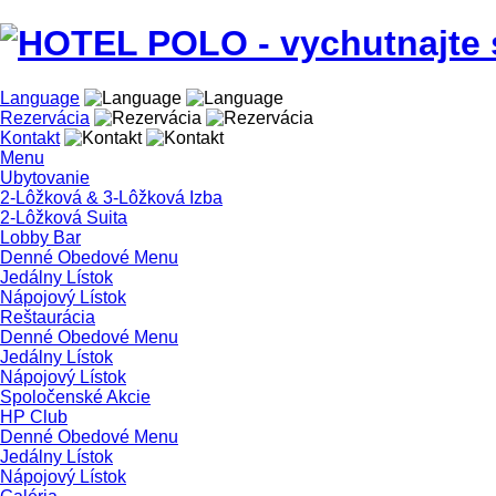
Language
Rezervácia
Kontakt
Menu
Ubytovanie
2-Lôžková & 3-Lôžková Izba
2-Lôžková Suita
Lobby Bar
Denné Obedové Menu
Jedálny Lístok
Nápojový Lístok
Reštaurácia
Denné Obedové Menu
Jedálny Lístok
Nápojový Lístok
Spoločenské Akcie
HP Club
Denné Obedové Menu
Jedálny Lístok
Nápojový Lístok